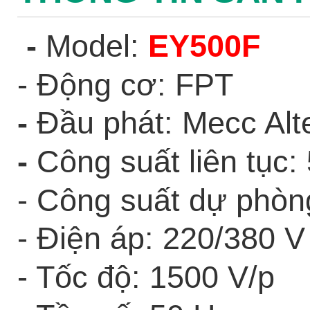
-
Model:
EY500F
- Đ
ộng cơ
: FPT
-
Đầu phát: Mecc Alt
-
Công suất liên tục
- Công suất dự phòn
- Điện áp: 220/380 V
- Tốc độ: 1500 V/p