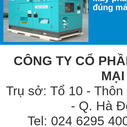
đúng máy
CÔNG TY CỔ PHẦ
MẠI
Trụ sở: Tổ 10 - Thô
- Q. Hà Đ
Tel: 024 6295 40