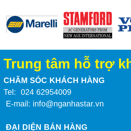
Trung tâm hỗ trợ k
CHĂM SÓC KHÁCH HÀNG
Tel: 024 62954009
E-mail: info@nganhastar.vn
ĐẠI DIỆN BÁN HÀNG