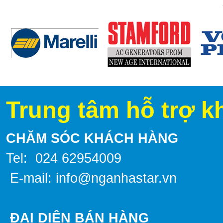
Trung tâm hỗ trợ k
CHĂM SÓC KHÁCH HÀNG
Tel: 024 62954009
E-mail: info@nganhastar.vn
ĐẠI DIỆN BÁN HÀNG