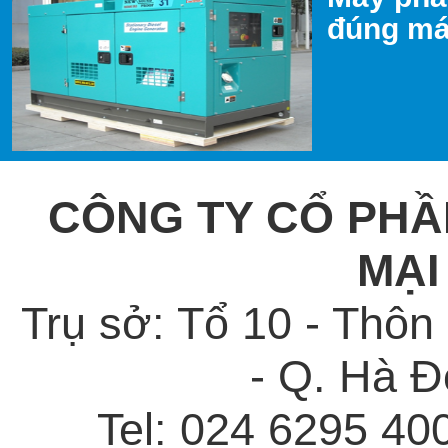
đúng máy
CÔNG TY CỔ PHẦ
MẠI
Trụ sở: Tổ 10 - Thô
- Q. Hà Đ
Tel: 024 6295 40