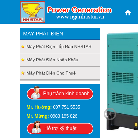
MÁY PHÁT ĐIỆN
Máy Phát Điện Lắp Ráp NHSTAR
Máy Phát Điện Nhập Khẩu
Máy Phát Điện Cho Thuê
Phụ trách kinh doanh
Mr. Hướng:
097 751 5535
Mr. Mừng:
0983 195 826
Hỗ trợ kỹ thuật