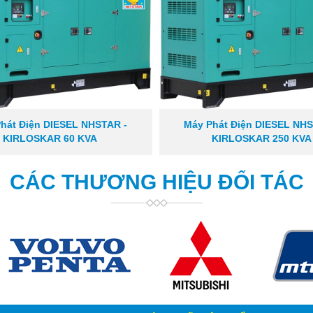
hát Điện DIESEL NHSTAR -
Máy Phát Điện DIESEL NHS
KIRLOSKAR 60 KVA
KIRLOSKAR 250 KVA
CÁC THƯƠNG HIỆU ĐỐI TÁC