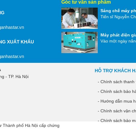
Góc tư vấn sản phẩm
Sáng chế máy ph
NG
Tiến sĩ Nguyễn Ch
anhastar.vn
Máy phát điện gi
Vào một ngày nắng
ÀNG XUẤT KHẨU
anhastar.vn
À
HỖ TRỢ KHÁCH 
g - TP. Hà Nội
- Chính sách thanh 
- Chính sách bảo h
- Hướng dẫn mua 
- Chính sách vận c
- Chính sách bảo m
ư Thành phố Hà Nội cấp chứng