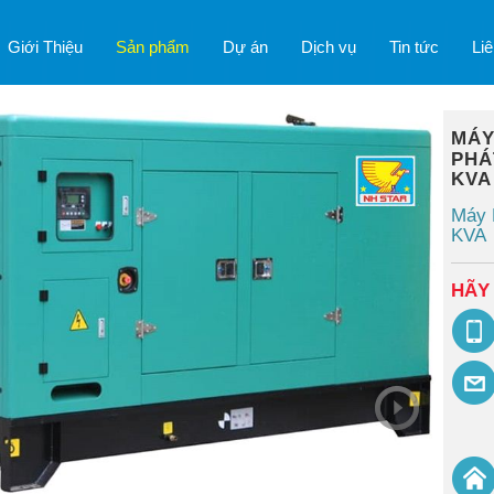
Giới Thiệu
Sản phẩm
Dự án
Dịch vụ
Tin tức
Liê
MÁY
PHÁ
KVA 
Máy 
KVA
HÃY