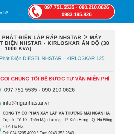
097.751.5535 - 090.210.0626
n hệ
0983.195.826
>
 PHÁT ĐIỆN LẮP RÁP NHSTAR
MÁY
T ĐIỆN NHSTAR - KIRLOSKAR ẤN ĐỘ (30
- 1000 KVA)
Phát Điện DIESEL NHSTAR - KIRLOSKAR 125
 GỌI CHÚNG TÔI ĐỂ ĐƯỢC TƯ VẤN MIỄN PHÍ
097 751 5535 - 090 210 0626
info@nganhastar.vn
CÔNG TY CỔ PHẦN XÂY LẮP VÀ THƯƠNG MẠI NGÂN HÀ
Trụ sở: Tổ 10 - Thôn Mậu Lương - P. Kiến Hưng - Q. Hà Đông
- TP. Hà Nội
Tel: 024 6295 4009 * Fax: 0243 352 2843