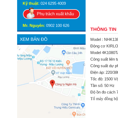
Kỹ thuật:
024 6295 4009
Phụ trách xuất khẩu
Mr. Nguyên:
0902 100 626
THÔNG TIN
XEM BẢN ĐỒ
Model : NHK13
Động cơ KIRL
Model 4K1080T
Công suất liên 
Công suất dự p
Điện áp: 220/38
Tốc độ: 1500 V/
Tần số: 50 Hz
Độ ồn đo cách 
Tổ máy đồng bộ 