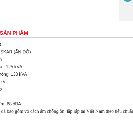
 SẢN PHẨM
8
OSKAR (ẤN ĐỘ)
A
tục: 125 kVA
hòng: 138 kVA
0 V
p
7m: 68 dBA
đã bao gồm vỏ cách âm chống ồn, lắp ráp tại Việt Nam theo tiêu chuẩ