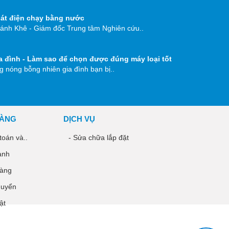
át điện chạy bằng nước
ánh Khê - Giám đốc Trung tâm Nghiên cứu..
a đình - Làm sao để chọn được đúng máy loại tốt
 nóng bỗng nhiên gia đình bạn bị..
HÀNG
DỊCH VỤ
toán và..
- Sửa chữa lắp đặt
ành
hàng
huyển
ật