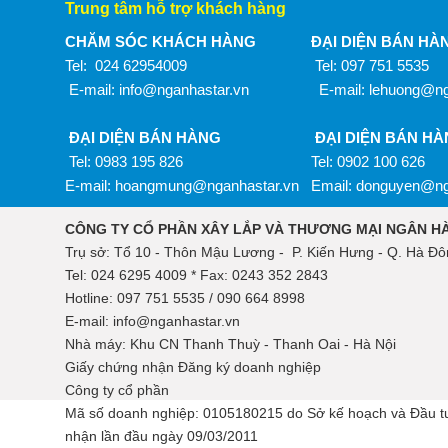
Trung tâm hỗ trợ khách hàng
CHĂM SÓC KHÁCH HÀNG
ĐẠI DIỆN BÁN HÀ
Tel: 024 62954009
Tel: 097 751 5535
E-mail: info@nganhastar.vn
E-mail: lehuong@ng
ĐẠI DIỆN BÁN HÀNG
ĐẠI DIỆN BÁN H
Tel: 0983 195 826
Tel: 0902 100 626
E-mail:
hoangmung@nganhastar.vn
Email: donguyen@ng
CÔNG TY CỔ PHẦN XÂY LẮP VÀ THƯƠNG MẠI NGÂN H
Trụ sở: Tổ 10 - Thôn Mậu Lương - P. Kiến Hưng - Q. Hà Đôn
Tel: 024 6295 4009 * Fax: 0243 352 2843
Hotline: 097 751 5535 / 090 664 8998
E-mail: info@nganhastar.vn
Nhà máy: Khu CN Thanh Thuỳ - Thanh Oai - Hà Nội
Giấy chứng nhận Đăng ký doanh nghiệp
Công ty cổ phần
Mã số doanh nghiệp: 0105180215 do Sở kế hoạch và Đầu t
nhận lần đầu ngày 09/03/2011