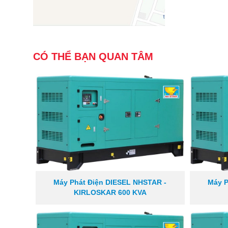
CÓ THỂ BẠN QUAN TÂM
Máy Phát Điện DIESEL NHSTAR -
Máy P
KIRLOSKAR 600 KVA