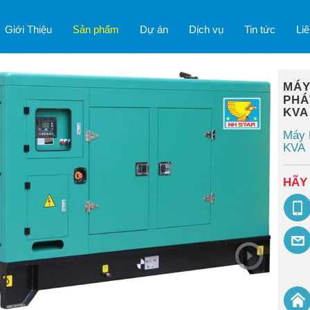
Giới Thiệu
Sản phẩm
Dự án
Dịch vụ
Tin tức
Liê
MÁY
PHÁ
KVA 
Máy 
KVA
HÃY