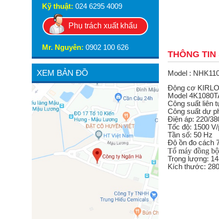
Kỹ thuật:
024 6295 4009
Phụ trách xuất khẩu
Mr. Nguyên:
0902 100 626
THÔNG TIN
XEM BẢN ĐỒ
Model : NHK11
Động cơ KIRL
Model 4K1080
Công suất liên 
Công suất dự p
Điện áp: 220/38
Tốc độ: 1500 V/
Tần số: 50 Hz
Độ ồn đo cách 
Tổ máy đồng bộ 
Trọng lượng: 14
Kích thước: 28