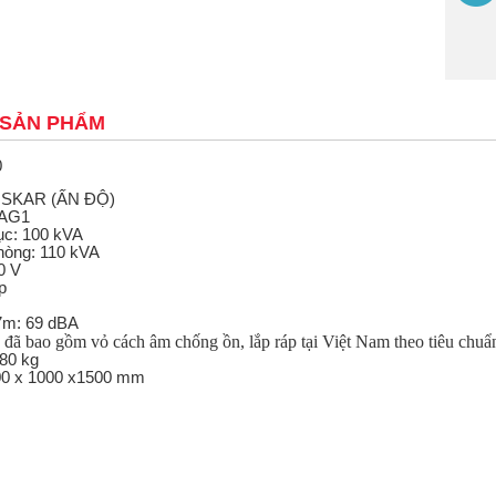
 SẢN PHẨM
0
OSKAR (ẤN ĐỘ)
TAG1
tục: 100 kVA
hòng: 110 kVA
0 V
p
7m: 69 dBA
đã bao gồm vỏ cách âm chống ồn, lắp ráp tại Việt Nam theo tiêu chuẩ
80 kg
00 x 1000 x1500 mm