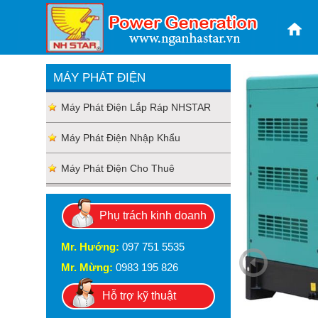
MÁY PHÁT ĐIỆN
Máy Phát Điện Lắp Ráp NHSTAR
Máy Phát Điện Nhập Khẩu
Máy Phát Điện Cho Thuê
Phụ trách kinh doanh
Mr. Hướng:
097 751 5535
Mr. Mừng:
0983 195 826
Hỗ trợ kỹ thuật