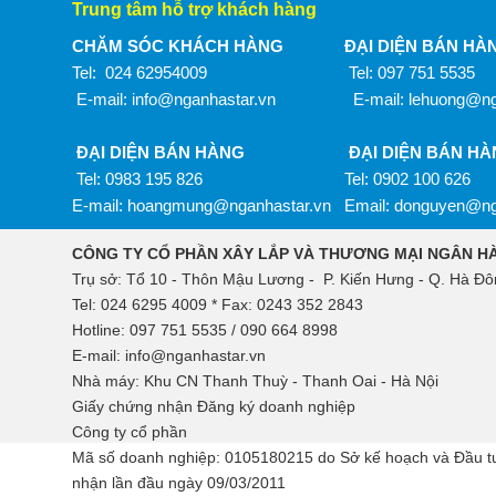
Trung tâm hỗ trợ khách hàng
CHĂM SÓC KHÁCH HÀNG
ĐẠI DIỆN BÁN HÀ
Tel: 024 62954009
Tel: 097 751 5535
E-mail: info@nganhastar.vn
E-mail: lehuong@ng
ĐẠI DIỆN BÁN HÀNG
ĐẠI DIỆN BÁN H
Tel: 0983 195 826
Tel: 0902 100 626
E-mail:
hoangmung@nganhastar.vn
Email: donguyen@ng
CÔNG TY CỔ PHẦN XÂY LẮP VÀ THƯƠNG MẠI NGÂN H
Trụ sở: Tổ 10 - Thôn Mậu Lương - P. Kiến Hưng - Q. Hà Đôn
Tel: 024 6295 4009 * Fax: 0243 352 2843
Hotline: 097 751 5535 / 090 664 8998
E-mail: info@nganhastar.vn
Nhà máy: Khu CN Thanh Thuỳ - Thanh Oai - Hà Nội
Giấy chứng nhận Đăng ký doanh nghiệp
Công ty cổ phần
Mã số doanh nghiệp: 0105180215 do Sở kế hoạch và Đầu t
nhận lần đầu ngày 09/03/2011