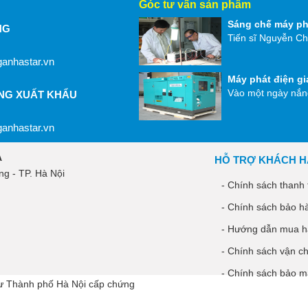
Góc tư vấn sản phẩm
Sáng chế máy ph
NG
Tiến sĩ Nguyễn Ch
anhastar.vn
Máy phát điện gi
Vào một ngày nắng
ÀNG XUẤT KHẨU
anhastar.vn
À
HỖ TRỢ KHÁCH 
g - TP. Hà Nội
- Chính sách thanh 
- Chính sách bảo h
- Hướng dẫn mua 
- Chính sách vận c
- Chính sách bảo m
ư Thành phố Hà Nội cấp chứng