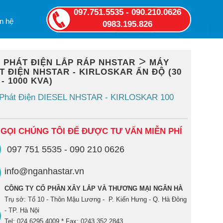
097.751.5535 - 090.210.0626
n hệ
0983.195.826
>
 PHÁT ĐIỆN LẮP RÁP NHSTAR
MÁY
T ĐIỆN NHSTAR - KIRLOSKAR ẤN ĐỘ (30
- 1000 KVA)
Phát Điện DIESEL NHSTAR - KIRLOSKAR 100
 GỌI CHÚNG TÔI ĐỂ ĐƯỢC TƯ VẤN MIỄN PHÍ
097 751 5535 - 090 210 0626
info@nganhastar.vn
CÔNG TY CỔ PHẦN XÂY LẮP VÀ THƯƠNG MẠI NGÂN HÀ
Trụ sở: Tổ 10 - Thôn Mậu Lương - P. Kiến Hưng - Q. Hà Đông
- TP. Hà Nội
Tel: 024 6295 4009 * Fax: 0243 352 2843