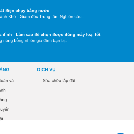
át điện chạy bằng nước
ánh Khê - Giám đốc Trung tâm Nghiên cứu..
a đình - Làm sao để chọn được đúng máy loại tốt
 nóng bỗng nhiên gia đình bạn bị..
HÀNG
DỊCH VỤ
toán và..
- Sửa chữa lắp đặt
ành
hàng
huyển
ật