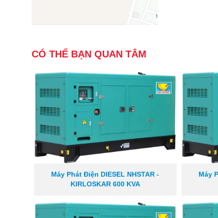
CÓ THỂ BẠN QUAN TÂM
Máy Phát Điện DIESEL NHSTAR -
Máy P
KIRLOSKAR 600 KVA